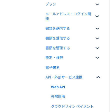
プラン
クラウドサインについて
メールアドレス・ログイン関
書類について
無料プラン
連
操作方法について
有料プラン
書類を送信する
ログイン関連
通知メールについて
無料オプション
書類を受信する
書類のアップロード・編集
有料オプション
書類を管理する
宛先設定
受信者ガイド
連携プラン
設定・権限
一括送信
書類の受信
書類の確認
電子署名
送信時の設定
書類情報の入力
個人設定
API・外部サービス連携
送信後の操作
書類インポート
管理者向け設定
テンプレート
複数部署管理
高度な設定をする
Web API
外部連携
クラウドサイン ペイメント