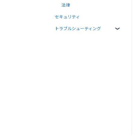
法律
セキュリティ
トラブルシューティング
メール送受信関連
入力項目・同意関連
PDF・署名関連
宛先設定・書類情報関連
Web API関連
その他