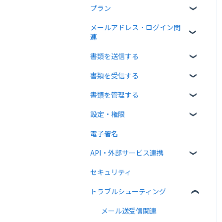
プラン
クラウドサインについて
メールアドレス・ログイン関
書類について
無料プラン
連
操作方法について
有料プラン
書類を送信する
ログイン関連
通知メールについて
無料オプション
書類を受信する
書類のアップロード・編集
有料オプション
書類を管理する
宛先設定
受信者ガイド
連携プラン
設定・権限
一括送信
書類の受信
書類の確認
電子署名
送信時の設定
書類情報の入力
個人設定
API・外部サービス連携
送信後の操作
書類インポート
管理者向け設定
セキュリティ
テンプレート
複数部署管理
高度な設定をする
Web API
トラブルシューティング
外部連携
クラウドサイン ペイメント
メール送受信関連