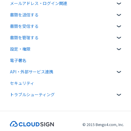
メールアドレス・ログイン関連
無料プラン
書類を送信する
有料プラン
ログイン関連
書類を受信する
無料オプション
書類のアップロード・編集
書類を管理する
有料オプション
宛先設定
受信者ガイド
設定・権限
連携プラン
一括送信
書類の受信
書類の確認
電子署名
送信時の設定
書類情報の入力
個人設定
API・外部サービス連携
送信後の操作
書類インポート
管理者向け設定
セキュリティ
テンプレート
複数部署管理
高度な設定をする
Web API
トラブルシューティング
外部連携
クラウドサイン ペイメント
メール送受信関連
法律
入力項目・同意関連
© 2015 Bengo4.com, Inc.
PDF・署名関連