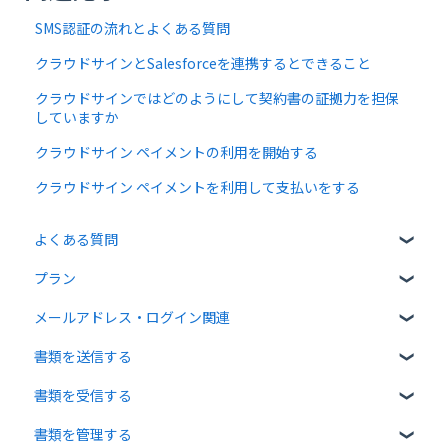
SMS認証の流れとよくある質問
クラウドサインとSalesforceを連携するとできること
クラウドサインではどのようにして契約書の証拠力を担保
していますか
クラウドサイン ペイメントの利用を開始する
クラウドサイン ペイメントを利用して支払いをする
よくある質問
プラン
クラウドサインについて
メールアドレス・ログイン関連
書類について
無料プラン
書類を送信する
操作方法について
有料プラン
ログイン関連
書類を受信する
通知メールについて
無料オプション
書類のアップロード・編集
書類を管理する
有料オプション
宛先設定
受信者ガイド