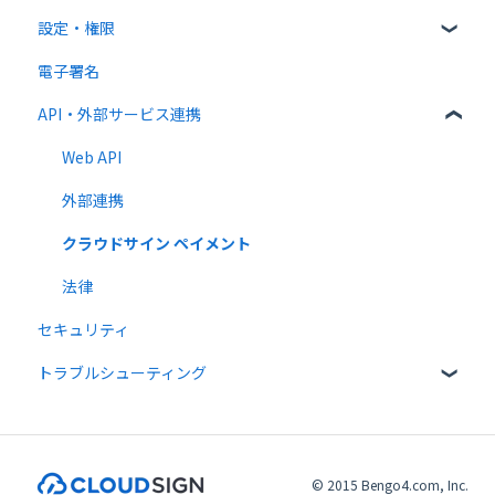
設定・権限
連携プラン
一括送信
書類の受信
書類の確認
電子署名
送信時の設定
書類情報の入力
個人設定
API・外部サービス連携
送信後の操作
書類インポート
管理者向け設定
テンプレート
複数部署管理
高度な設定をする
Web API
外部連携
クラウドサイン ペイメント
法律
セキュリティ
トラブルシューティング
メール送受信関連
入力項目・同意関連
© 2015 Bengo4.com, Inc.