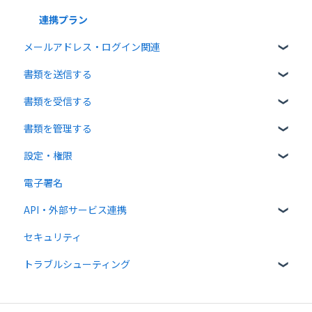
連携プラン
メールアドレス・ログイン関連
書類を送信する
ログイン関連
書類を受信する
書類のアップロード・編集
書類を管理する
宛先設定
受信者ガイド
設定・権限
一括送信
書類の受信
書類の確認
電子署名
送信時の設定
書類情報の入力
個人設定
API・外部サービス連携
送信後の操作
書類インポート
管理者向け設定
セキュリティ
テンプレート
複数部署管理
高度な設定をする
Web API
トラブルシューティング
外部連携
クラウドサイン ペイメント
メール送受信関連