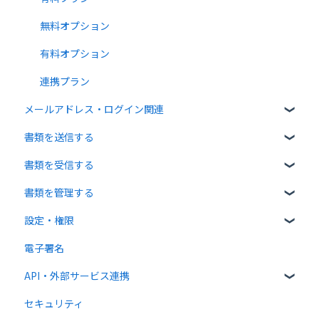
通知メールについて
無料オプション
有料オプション
連携プラン
メールアドレス・ログイン関連
書類を送信する
ログイン関連
書類を受信する
書類のアップロード・編集
書類を管理する
宛先設定
受信者ガイド
設定・権限
一括送信
書類の受信
書類の確認
電子署名
送信時の設定
書類情報の入力
個人設定
API・外部サービス連携
送信後の操作
書類インポート
管理者向け設定
セキュリティ
テンプレート
複数部署管理
高度な設定をする
Web API