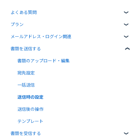
よくある質問
プラン
クラウドサインについて
メールアドレス・ログイン関連
書類について
無料プラン
書類を送信する
操作方法について
有料プラン
ログイン関連
通知メールについて
無料オプション
書類のアップロード・編集
有料オプション
宛先設定
連携プラン
一括送信
送信時の設定
送信後の操作
テンプレート
書類を受信する