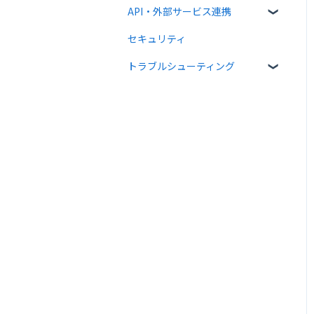
API・外部サービス連携
送信後の操作
書類インポート
管理者向け設定
セキュリティ
テンプレート
複数部署管理
高度な設定をする
Web API
トラブルシューティング
外部連携
クラウドサイン ペイメント
メール送受信関連
法律
入力項目・同意関連
PDF・署名関連
宛先設定・書類情報関連
Web API関連
その他