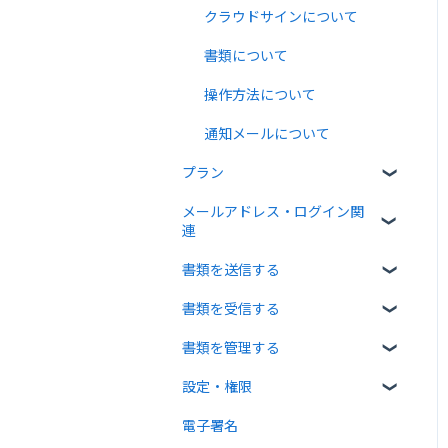
クラウドサインについて
書類について
操作方法について
通知メールについて
プラン
メールアドレス・ログイン関
無料プラン
連
有料プラン
書類を送信する
ログイン関連
無料オプション
書類を受信する
書類のアップロード・編集
有料オプション
書類を管理する
宛先設定
受信者ガイド
連携プラン
設定・権限
一括送信
書類の受信
書類の確認
電子署名
送信時の設定
書類情報の入力
個人設定