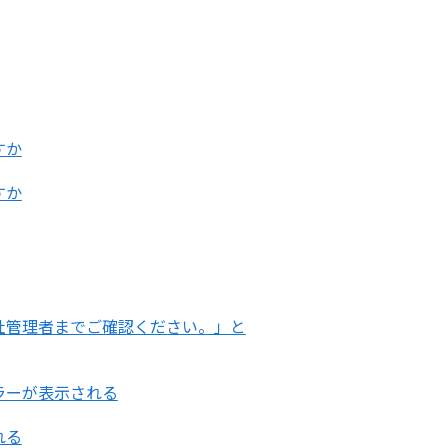
すか
すか
社管理者までご確認ください。」と
ラーが表示される
れる