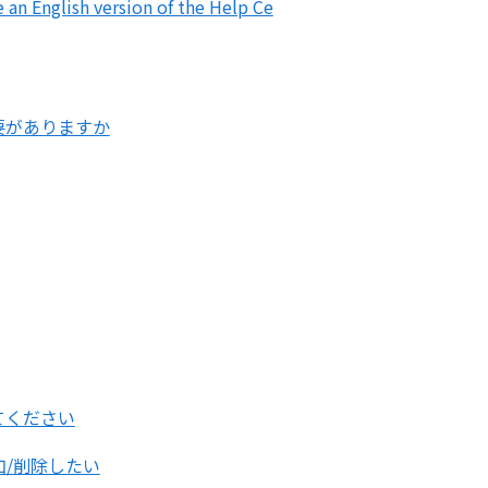
ish version of the Help Ce
要がありますか
てください
/削除したい