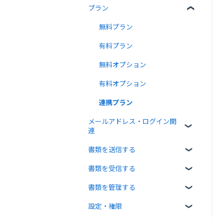
プラン
クラウドサインについて
書類について
無料プラン
操作方法について
有料プラン
通知メールについて
無料オプション
有料オプション
連携プラン
メールアドレス・ログイン関
連
書類を送信する
ログイン関連
書類を受信する
書類のアップロード・編集
書類を管理する
宛先設定
受信者ガイド
設定・権限
一括送信
書類の受信
書類の確認