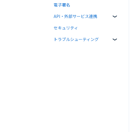
電子署名
送信時の設定
書類情報の入力
個人設定
API・外部サービス連携
送信後の操作
書類インポート
管理者向け設定
セキュリティ
テンプレート
複数部署管理
高度な設定をする
Web API
トラブルシューティング
外部連携
クラウドサイン ペイメント
メール送受信関連
法律
入力項目・同意関連
PDF・署名関連
宛先設定・書類情報関連
Web API関連
その他