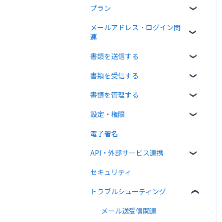
プラン
クラウドサインについて
メールアドレス・ログイン関
書類について
無料プラン
連
操作方法について
有料プラン
書類を送信する
ログイン関連
通知メールについて
無料オプション
書類を受信する
書類のアップロード・編集
有料オプション
書類を管理する
宛先設定
受信者ガイド
連携プラン
設定・権限
一括送信
書類の受信
書類の確認
電子署名
送信時の設定
書類情報の入力
個人設定
API・外部サービス連携
送信後の操作
書類インポート
管理者向け設定
セキュリティ
テンプレート
複数部署管理
高度な設定をする
Web API
トラブルシューティング
外部連携
クラウドサイン ペイメント
メール送受信関連