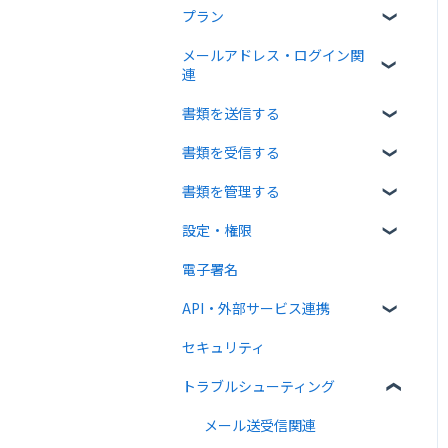
プラン
クラウドサインについて
メールアドレス・ログイン関
書類について
無料プラン
連
操作方法について
有料プラン
書類を送信する
ログイン関連
通知メールについて
無料オプション
書類を受信する
書類のアップロード・編集
有料オプション
書類を管理する
宛先設定
受信者ガイド
連携プラン
設定・権限
一括送信
書類の受信
書類の確認
電子署名
送信時の設定
書類情報の入力
個人設定
API・外部サービス連携
送信後の操作
書類インポート
管理者向け設定
セキュリティ
テンプレート
複数部署管理
高度な設定をする
Web API
トラブルシューティング
外部連携
クラウドサイン ペイメント
メール送受信関連