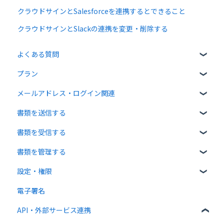
クラウドサインとSalesforceを連携するとできること
クラウドサインとSlackの連携を変更・削除する
よくある質問
プラン
クラウドサインについて
メールアドレス・ログイン関連
書類について
無料プラン
書類を送信する
操作方法について
有料プラン
ログイン関連
書類を受信する
通知メールについて
無料オプション
書類のアップロード・編集
書類を管理する
有料オプション
宛先設定
受信者ガイド
設定・権限
連携プラン
一括送信
書類の受信
書類の確認
電子署名
送信時の設定
書類情報の入力
個人設定
API・外部サービス連携
送信後の操作
書類インポート
管理者向け設定