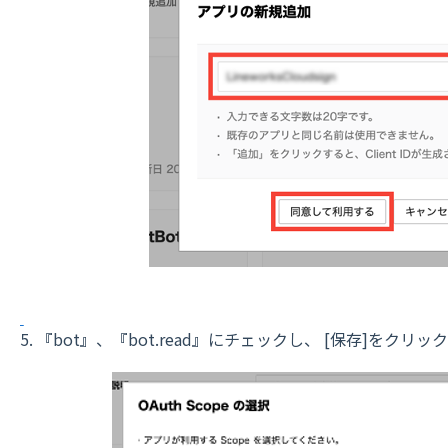
5. 『bot』、『bot.read』にチェックし、 [保存]をクリ