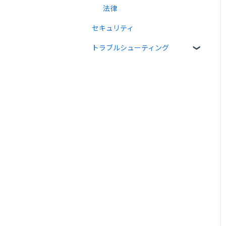
法律
セキュリティ
トラブルシューティング
メール送受信関連
入力項目・同意関連
PDF・署名関連
宛先設定・書類情報関連
Web API関連
その他