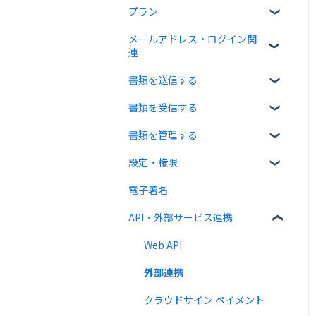
プラン
クラウドサインについて
メールアドレス・ログイン関
書類について
無料プラン
連
操作方法について
有料プラン
書類を送信する
ログイン関連
通知メールについて
無料オプション
書類を受信する
書類のアップロード・編集
有料オプション
書類を管理する
宛先設定
受信者ガイド
連携プラン
設定・権限
一括送信
書類の受信
書類の確認
電子署名
送信時の設定
書類情報の入力
個人設定
API・外部サービス連携
送信後の操作
書類インポート
管理者向け設定
テンプレート
複数部署管理
高度な設定をする
Web API
外部連携
クラウドサイン ペイメント