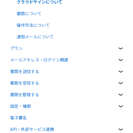
クラウドサインについて
書類について
操作方法について
通知メールについて
プラン
メールアドレス・ログイン関連
無料プラン
書類を送信する
有料プラン
ログイン関連
書類を受信する
無料オプション
書類のアップロード・編集
書類を管理する
有料オプション
宛先設定
受信者ガイド
設定・権限
連携プラン
一括送信
書類の受信
書類の確認
電子署名
送信時の設定
書類情報の入力
個人設定
API・外部サービス連携
送信後の操作
書類インポート
管理者向け設定