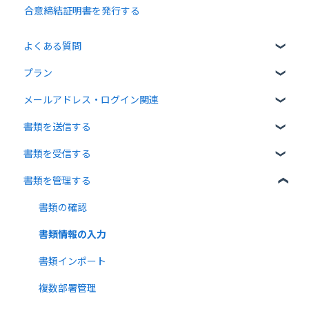
合意締結証明書を発行する
よくある質問
プラン
クラウドサインについて
メールアドレス・ログイン関連
書類について
無料プラン
書類を送信する
操作方法について
有料プラン
ログイン関連
書類を受信する
通知メールについて
無料オプション
書類のアップロード・編集
書類を管理する
有料オプション
宛先設定
受信者ガイド
連携プラン
一括送信
書類の受信
書類の確認
送信時の設定
書類情報の入力
送信後の操作
書類インポート
テンプレート
複数部署管理