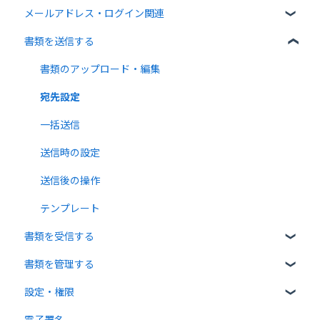
メールアドレス・ログイン関連
書類について
無料プラン
書類を送信する
操作方法について
有料プラン
ログイン関連
通知メールについて
無料オプション
書類のアップロード・編集
有料オプション
宛先設定
連携プラン
一括送信
送信時の設定
送信後の操作
テンプレート
書類を受信する
書類を管理する
受信者ガイド
設定・権限
書類の受信
書類の確認
電子署名
書類情報の入力
個人設定