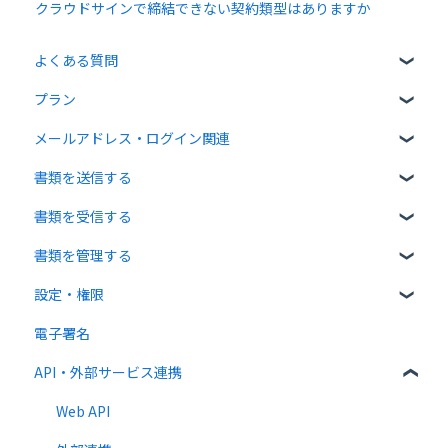
クラウドサインで締結できない契約類型はありますか
よくある質問
プラン
クラウドサインについて
メールアドレス・ログイン関連
書類について
無料プラン
書類を送信する
操作方法について
有料プラン
ログイン関連
書類を受信する
通知メールについて
無料オプション
書類のアップロード・編集
書類を管理する
有料オプション
宛先設定
受信者ガイド
設定・権限
連携プラン
一括送信
書類の受信
書類の確認
電子署名
送信時の設定
書類情報の入力
個人設定
API・外部サービス連携
送信後の操作
書類インポート
管理者向け設定
テンプレート
複数部署管理
高度な設定をする
Web API