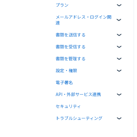
プラン
クラウドサインについて
メールアドレス・ログイン関
書類について
無料プラン
連
操作方法について
有料プラン
書類を送信する
ログイン関連
通知メールについて
無料オプション
書類を受信する
書類のアップロード・編集
有料オプション
書類を管理する
宛先設定
受信者ガイド
連携プラン
設定・権限
一括送信
書類の受信
書類の確認
電子署名
送信時の設定
書類情報の入力
個人設定
API・外部サービス連携
送信後の操作
書類インポート
管理者向け設定
セキュリティ
テンプレート
複数部署管理
高度な設定をする
Web API
トラブルシューティング
外部連携
クラウドサイン ペイメント
メール送受信関連