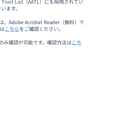
rust List（AATL）にも採用されてい
ています。
be Acrobat Reader（無料）で
は
こちら
をご確認ください。
類のみ確認が可能です。確認方法は
こち