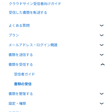
クラウドサイン受信者向けガイド
受信した書類を転送する
よくある質問
プラン
クラウドサインについて
メールアドレス・ログイン関連
書類について
無料プラン
書類を送信する
操作方法について
有料プラン
ログイン関連
書類を受信する
通知メールについて
無料オプション
書類のアップロード・編集
有料オプション
宛先設定
受信者ガイド
連携プラン
一括送信
書類の受信
書類を管理する
送信時の設定
設定・権限
送信後の操作
書類の確認