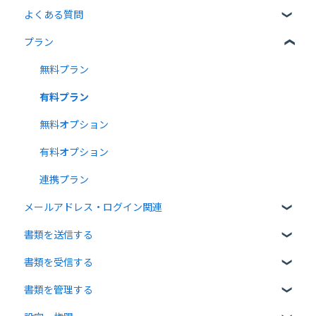
よくある質問
プラン
クラウドサインについて
書類について
無料プラン
操作方法について
有料プラン
通知メールについて
無料オプション
有料オプション
連携プラン
メールアドレス・ログイン関連
書類を送信する
ログイン関連
書類を受信する
書類のアップロード・編集
書類を管理する
宛先設定
受信者ガイド