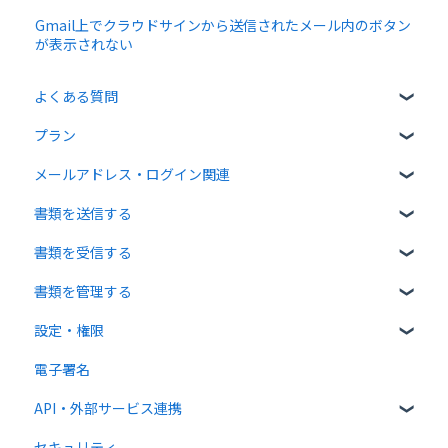
Gmail上でクラウドサインから送信されたメール内のボタン
が表示されない
よくある質問
プラン
クラウドサインについて
メールアドレス・ログイン関連
書類について
無料プラン
書類を送信する
操作方法について
有料プラン
ログイン関連
書類を受信する
通知メールについて
無料オプション
書類のアップロード・編集
書類を管理する
有料オプション
宛先設定
受信者ガイド
設定・権限
連携プラン
一括送信
書類の受信
書類の確認
電子署名
送信時の設定
書類情報の入力
個人設定
API・外部サービス連携
送信後の操作
書類インポート
管理者向け設定
セキュリティ
テンプレート
複数部署管理
高度な設定をする
Web API