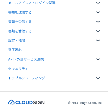
メールアドレス・ログイン関連
書類について
無料プラン
書類を送信する
操作方法について
有料プラン
ログイン関連
書類を受信する
通知メールについて
無料オプション
書類のアップロード・編集
書類を管理する
有料オプション
宛先設定
受信者ガイド
設定・権限
連携プラン
一括送信
書類の受信
書類の確認
電子署名
送信時の設定
書類情報の入力
個人設定
API・外部サービス連携
送信後の操作
書類インポート
管理者向け設定
セキュリティ
テンプレート
複数部署管理
高度な設定をする
Web API
トラブルシューティング
外部連携
クラウドサイン ペイメント
メール送受信関連
法律
入力項目・同意関連
© 2015 Bengo4.com, Inc.
PDF・署名関連