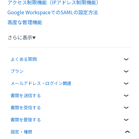
アクセス制限機能（IPアドレス制限機能）
Google WorkspaceでのSAMLの設定方法
高度な管理機能
さらに表示
▼
よくある質問
プラン
クラウドサインについて
メールアドレス・ログイン関連
書類について
無料プラン
書類を送信する
操作方法について
有料プラン
ログイン関連
書類を受信する
通知メールについて
無料オプション
書類のアップロード・編集
書類を管理する
有料オプション
宛先設定
受信者ガイド
設定・権限
連携プラン
一括送信
書類の受信
書類の確認