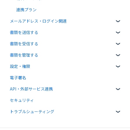
連携プラン
メールアドレス・ログイン関連
書類を送信する
ログイン関連
書類を受信する
書類のアップロード・編集
書類を管理する
宛先設定
受信者ガイド
設定・権限
一括送信
書類の受信
書類の確認
電子署名
送信時の設定
書類情報の入力
個人設定
API・外部サービス連携
送信後の操作
書類インポート
管理者向け設定
セキュリティ
テンプレート
複数部署管理
高度な設定をする
Web API
トラブルシューティング
外部連携
クラウドサイン ペイメント
メール送受信関連