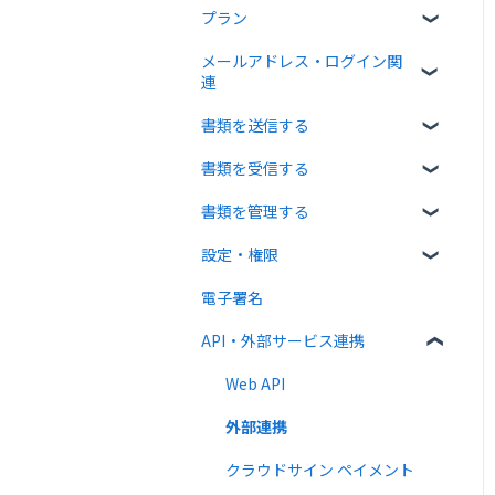
プラン
クラウドサインについて
メールアドレス・ログイン関
書類について
無料プラン
連
操作方法について
有料プラン
書類を送信する
ログイン関連
通知メールについて
無料オプション
書類を受信する
書類のアップロード・編集
有料オプション
書類を管理する
宛先設定
受信者ガイド
連携プラン
設定・権限
一括送信
書類の受信
書類の確認
電子署名
送信時の設定
書類情報の入力
個人設定
API・外部サービス連携
送信後の操作
書類インポート
管理者向け設定
テンプレート
複数部署管理
高度な設定をする
Web API
外部連携
クラウドサイン ペイメント