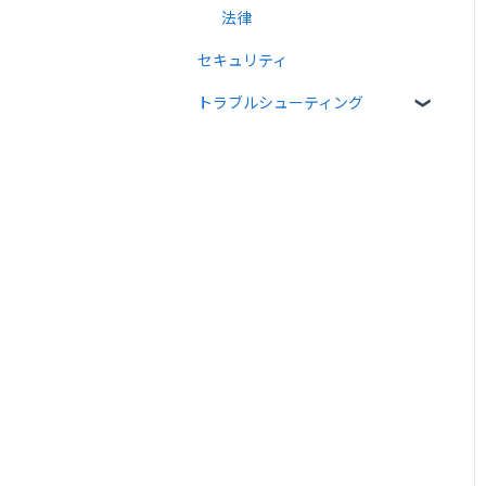
法律
セキュリティ
トラブルシューティング
メール送受信関連
入力項目・同意関連
PDF・署名関連
宛先設定・書類情報関連
Web API関連
その他