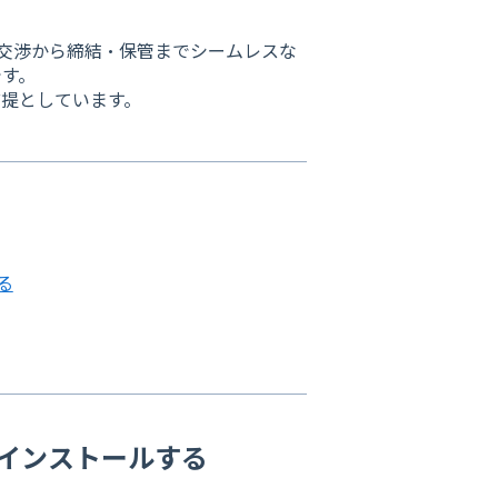
成・交渉から締結・保管までシームレスな
です。
前提としています。
る
x」をインストールする