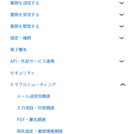
書類を送信する
操作方法について
有料プラン
ログイン関連
書類を受信する
通知メールについて
無料オプション
書類のアップロード・編集
書類を管理する
有料オプション
宛先設定
受信者ガイド
設定・権限
連携プラン
一括送信
書類の受信
書類の確認
電子署名
送信時の設定
書類情報の入力
個人設定
API・外部サービス連携
送信後の操作
書類インポート
管理者向け設定
セキュリティ
テンプレート
複数部署管理
高度な設定をする
Web API
トラブルシューティング
外部連携
クラウドサイン ペイメント
メール送受信関連
法律
入力項目・同意関連
PDF・署名関連
宛先設定・書類情報関連