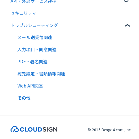
API・外部サービス連携
送信後の操作
書類インポート
管理者向け設定
セキュリティ
テンプレート
複数部署管理
高度な設定をする
Web API
トラブルシューティング
外部連携
クラウドサイン ペイメント
メール送受信関連
法律
入力項目・同意関連
PDF・署名関連
宛先設定・書類情報関連
Web API関連
その他
© 2015 Bengo4.com, Inc.