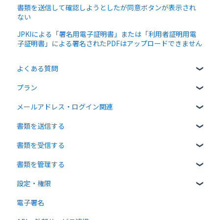
書類を送信して確認しようとしたが同意ボタンが表示され
ない
JPKIによる「署名用電子証明書」または「利用者証明用電
子証明書」による署名されたPDFはアップロードできません
よくある質問
プラン
クラウドサインについて
メールアドレス・ログイン関連
書類について
無料プラン
書類を送信する
操作方法について
有料プラン
ログイン関連
書類を受信する
通知メールについて
無料オプション
書類のアップロード・編集
書類を管理する
有料オプション
宛先設定
受信者ガイド
設定・権限
連携プラン
一括送信
書類の受信
書類の確認
電子署名
送信時の設定
書類情報の入力
個人設定