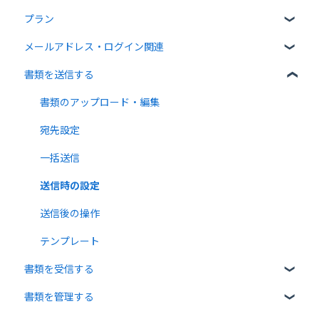
プラン
クラウドサインについて
メールアドレス・ログイン関連
書類について
無料プラン
書類を送信する
操作方法について
有料プラン
ログイン関連
通知メールについて
無料オプション
書類のアップロード・編集
有料オプション
宛先設定
連携プラン
一括送信
送信時の設定
送信後の操作
テンプレート
書類を受信する
書類を管理する
受信者ガイド